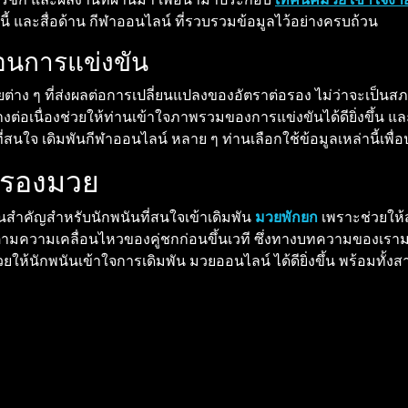
ี้ และสื่อด้าน กีฬาออนไลน์ ที่รวบรวมข้อมูลไว้อย่างครบถ้วน
อนการแข่งขัน
จจัยต่าง ๆ ที่ส่งผลต่อการเปลี่ยนแปลงของอัตราต่อรอง ไม่ว่าจะเ
างต่อเนื่องช่วยให้ท่านเข้าใจภาพรวมของการแข่งขันได้ดียิ่งขึ้
ที่สนใจ เดิมพันกีฬาออนไลน์ หลาย ๆ ท่านเลือกใช้ข้อมูลเหล่านี้เพ
อรองมวย
ฐานสำคัญสำหรับนักพนันที่สนใจเข้าเดิมพัน
มวยพักยก
เพราะช่วยให้ส
ิดตามความเคลื่อนไหวของคู่ชกก่อนขึ้นเวที ซึ่งทางบทความของเราม
วยให้นักพนันเข้าใจการเดิมพัน มวยออนไลน์ ได้ดียิ่งขึ้น พร้อมทั