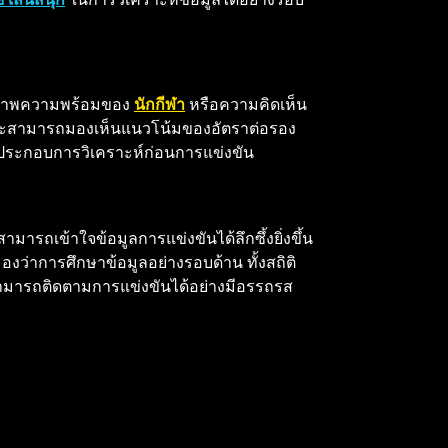
ป็นสภาพความพร้อมของ
นักกีฬา
หรือความคิดเห็น
น และสามารถมองเห็นแนวโน้มของอัตราต่อรอง
ื่อประกอบการวิเคราะห์ก่อนการแข่งขัน
ามารถเข้าใจข้อมูลการแข่งขันได้ลึกซึ้งยิ่งขึ้น
องว่าการศึกษาข้อมูลอย่างรอบด้าน ทั้งสถิติ
้งสามารถติดตามการแข่งขันได้อย่างมีอรรถรส