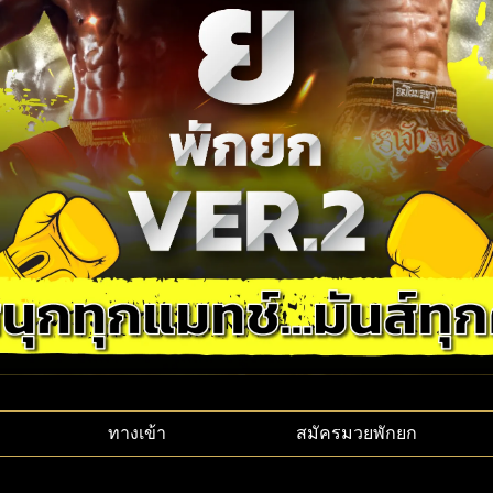
ทางเข้า
สมัครมวยพักยก