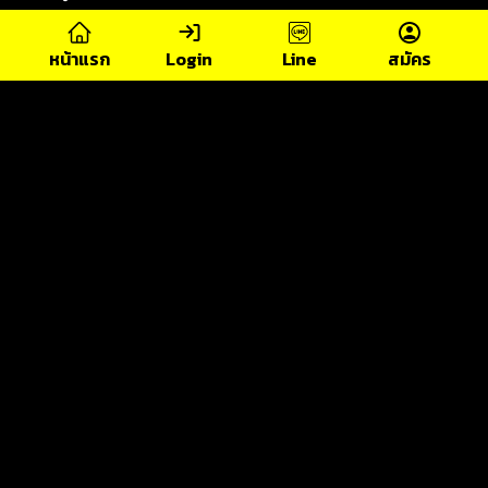
แทงมวย
มวยเต็ง
มวยพักยก
หน้าแรก
Login
Line
สมัคร
รูปแบบพนันมวย อย่างง่าย สำหรับ
โพสเมื่อ : 2026-08-06
ผู้เข้าชม : 792
เรียนรู้ รูปแบบพนันมวย ยอดนิยม ทั้งมวยสเต็ป มวยเดี่ยว มวย
แฮนดิแคป และมวย Over/Under พร้อมอธิบายเทคนิคการเดิม
พันขั้นพื้นฐ
มวยออนไลน์
มวยพักยก
มวย
ดูเพิ่มเติม